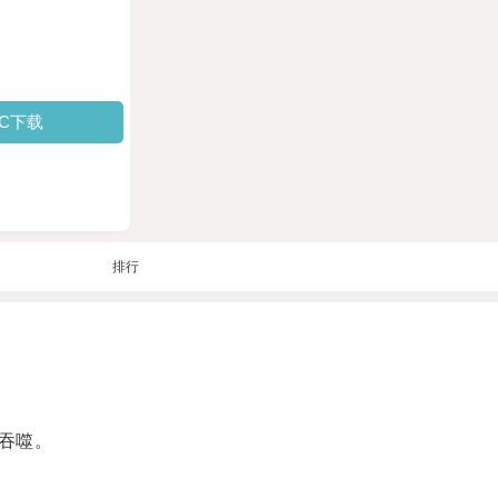
PC下载
排行
吞噬。