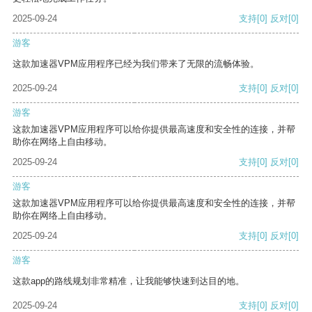
2025-09-24
支持
[0]
反对
[0]
游客
这款加速器VPM应用程序已经为我们带来了无限的流畅体验。
2025-09-24
支持
[0]
反对
[0]
游客
这款加速器VPM应用程序可以给你提供最高速度和安全性的连接，并帮
助你在网络上自由移动。
2025-09-24
支持
[0]
反对
[0]
游客
这款加速器VPM应用程序可以给你提供最高速度和安全性的连接，并帮
助你在网络上自由移动。
2025-09-24
支持
[0]
反对
[0]
游客
这款app的路线规划非常精准，让我能够快速到达目的地。
2025-09-24
支持
[0]
反对
[0]