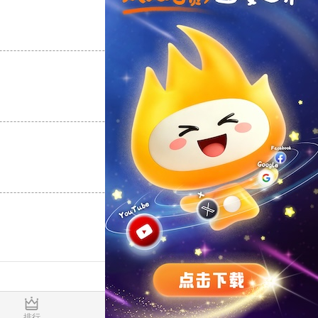
支持
[0]
反对
[0]
支持
[0]
反对
[0]
支持
[0]
反对
[0]
0.017365s
排行
推荐