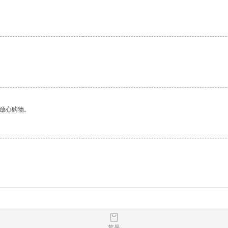
够放心购物。
苹果