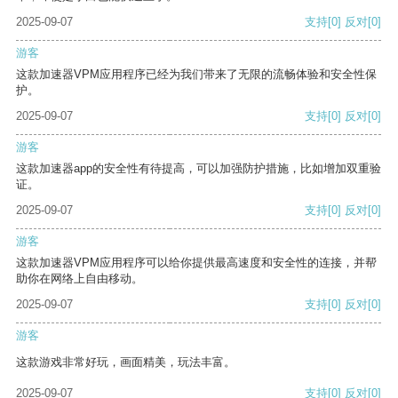
2025-09-07
支持
[0]
反对
[0]
游客
这款加速器VPM应用程序已经为我们带来了无限的流畅体验和安全性保
护。
2025-09-07
支持
[0]
反对
[0]
游客
这款加速器app的安全性有待提高，可以加强防护措施，比如增加双重验
证。
2025-09-07
支持
[0]
反对
[0]
游客
这款加速器VPM应用程序可以给你提供最高速度和安全性的连接，并帮
助你在网络上自由移动。
2025-09-07
支持
[0]
反对
[0]
游客
这款游戏非常好玩，画面精美，玩法丰富。
2025-09-07
支持
[0]
反对
[0]