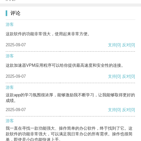
评论
游客
这款软件的功能非常强大，使用起来非常方便。
2025-09-07
支持
[0]
反对
[0]
游客
这款加速器VPM应用程序可以给你提供最高速度和安全性的连接。
2025-09-07
支持
[0]
反对
[0]
游客
这款app的学习氛围很浓厚，能够激励我不断学习，让我能够取得更好的
成绩。
2025-09-07
支持
[0]
反对
[0]
游客
我一直在寻找一款功能强大、操作简单的办公软件，终于找到了它。这
款软件的功能非常强大，可以满足我日常办公的所有需求。操作也很简
单，即使是小白也能快速上手。