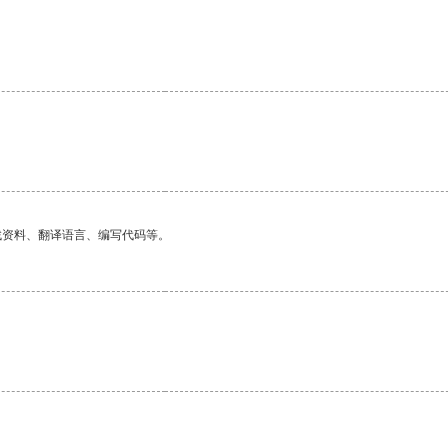
找资料、翻译语言、编写代码等。