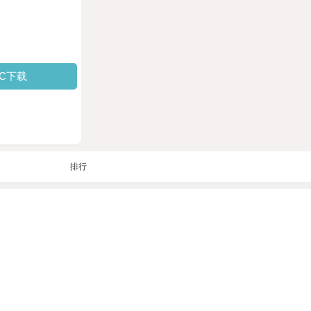
PC下载
排行