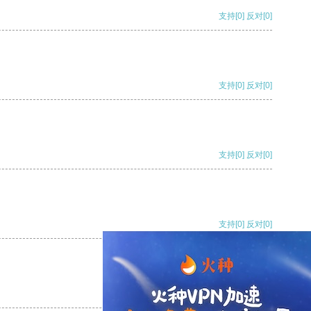
支持
[0]
反对
[0]
支持
[0]
反对
[0]
支持
[0]
反对
[0]
支持
[0]
反对
[0]
支持
[0]
反对
[0]