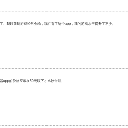
了。我以前玩游戏经常会输，现在有了这个app，我的游戏水平提升了不少。
器app的价格应该在50元以下才比较合理。