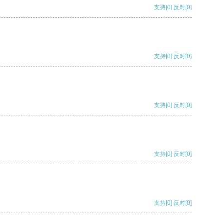
支持
[0]
反对
[0]
支持
[0]
反对
[0]
支持
[0]
反对
[0]
支持
[0]
反对
[0]
支持
[0]
反对
[0]