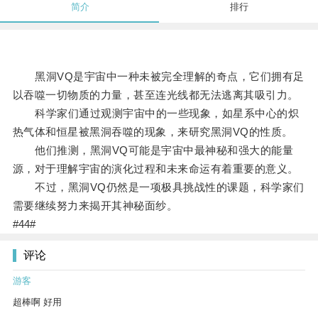
简介
排行
黑洞VQ是宇宙中一种未被完全理解的奇点，它们拥有足
以吞噬一切物质的力量，甚至连光线都无法逃离其吸引力。
科学家们通过观测宇宙中的一些现象，如星系中心的炽
热气体和恒星被黑洞吞噬的现象，来研究黑洞VQ的性质。
他们推测，黑洞VQ可能是宇宙中最神秘和强大的能量
源，对于理解宇宙的演化过程和未来命运有着重要的意义。
不过，黑洞VQ仍然是一项极具挑战性的课题，科学家们
需要继续努力来揭开其神秘面纱。
#44#
评论
游客
超棒啊 好用