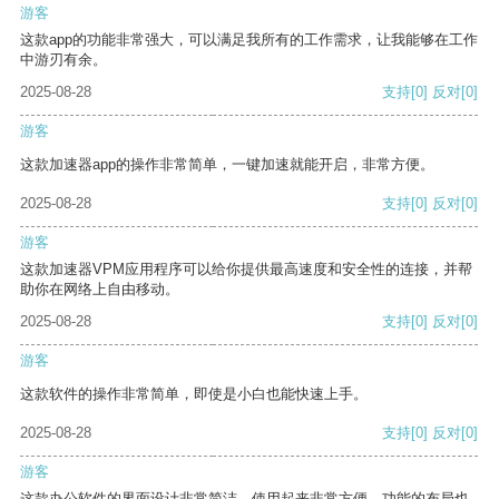
游客
这款app的功能非常强大，可以满足我所有的工作需求，让我能够在工作
中游刃有余。
2025-08-28
支持
[0]
反对
[0]
游客
这款加速器app的操作非常简单，一键加速就能开启，非常方便。
2025-08-28
支持
[0]
反对
[0]
游客
这款加速器VPM应用程序可以给你提供最高速度和安全性的连接，并帮
助你在网络上自由移动。
2025-08-28
支持
[0]
反对
[0]
游客
这款软件的操作非常简单，即使是小白也能快速上手。
2025-08-28
支持
[0]
反对
[0]
游客
这款办公软件的界面设计非常简洁，使用起来非常方便。功能的布局也