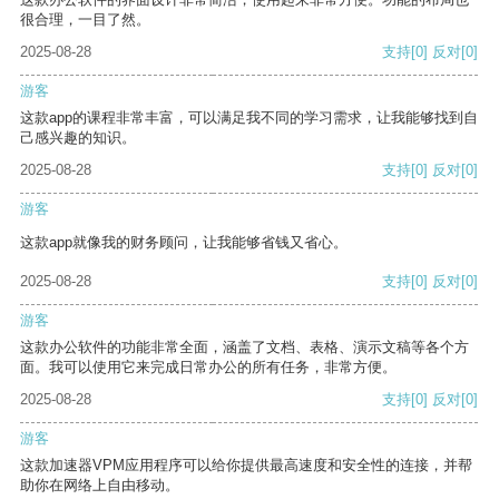
很合理，一目了然。
2025-08-28
支持
[0]
反对
[0]
游客
这款app的课程非常丰富，可以满足我不同的学习需求，让我能够找到自
己感兴趣的知识。
2025-08-28
支持
[0]
反对
[0]
游客
这款app就像我的财务顾问，让我能够省钱又省心。
2025-08-28
支持
[0]
反对
[0]
游客
这款办公软件的功能非常全面，涵盖了文档、表格、演示文稿等各个方
面。我可以使用它来完成日常办公的所有任务，非常方便。
2025-08-28
支持
[0]
反对
[0]
游客
这款加速器VPM应用程序可以给你提供最高速度和安全性的连接，并帮
助你在网络上自由移动。