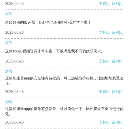
2025-08-28
支持
[0]
反对
[0]
游客
超级好用的加速器，妈妈再也不用担心我的学习啦！
2025-08-28
支持
[0]
反对
[0]
游客
这款app的视频资源非常丰富，可以满足我不同的娱乐需求。
2025-08-28
支持
[0]
反对
[0]
游客
这款加速器app的安全性有待提高，可以加强防护措施，比如增加双重验
证。
2025-08-28
支持
[0]
反对
[0]
游客
这款加速器app的操作有点复杂，可以简化一下，比如将设置页面进行优
化。
2025-08-28
支持
[0]
反对
[0]