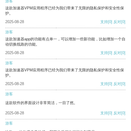
游客
这款加速器VPM应用程序已经为我们带来了无限的隐私保护和安全性保
护。
2025-08-28
支持
[0]
反对
[0]
游客
这款加速器app的功能有点单一，可以增加一些新功能，比如增加一个自
动切换线路的功能。
2025-08-28
支持
[0]
反对
[0]
游客
这款加速器VPM应用程序已经为我们带来了无限的隐私保护和安全性保
护。
2025-08-28
支持
[0]
反对
[0]
游客
这款软件的界面设计非常简洁，一目了然。
2025-08-28
支持
[0]
反对
[0]
游客