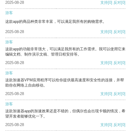
2025-08-28
支持
[0]
反对
[0]
游客
这款app的商品种类非常丰富，可以满足我所有的购物需求。
2025-08-28
支持
[0]
反对
[0]
游客
这款app的功能非常强大，可以满足我所有的工作需求。我可以使用它来
编辑文档、制作演示文稿、管理日程安排等。
2025-08-28
支持
[0]
反对
[0]
游客
这款加速器VPM应用程序可以给你提供最高速度和安全性的连接，并帮
助你在网络上自由移动。
2025-08-28
支持
[0]
反对
[0]
游客
这款加速器app的加速效果还是不错的，但偶尔也会出现卡顿的情况，希
望开发者能够优化一下。
2025-08-28
支持
[0]
反对
[0]