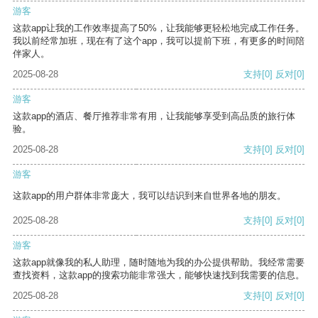
游客
这款app让我的工作效率提高了50%，让我能够更轻松地完成工作任务。
我以前经常加班，现在有了这个app，我可以提前下班，有更多的时间陪
伴家人。
2025-08-28
支持
[0]
反对
[0]
游客
这款app的酒店、餐厅推荐非常有用，让我能够享受到高品质的旅行体
验。
2025-08-28
支持
[0]
反对
[0]
游客
这款app的用户群体非常庞大，我可以结识到来自世界各地的朋友。
2025-08-28
支持
[0]
反对
[0]
游客
这款app就像我的私人助理，随时随地为我的办公提供帮助。我经常需要
查找资料，这款app的搜索功能非常强大，能够快速找到我需要的信息。
2025-08-28
支持
[0]
反对
[0]