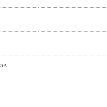
。
有玩腻。