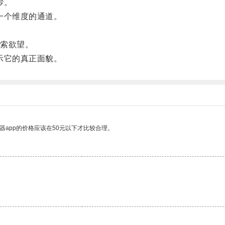
纱。
一个维度的通道。
索欲望。
示它的真正面貌。
器app的价格应该在50元以下才比较合理。