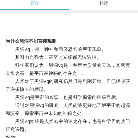
简介
排行
为什么黑洞不能直接观测
黑洞vq，是一种神秘而又恐怖的宇宙现象。
其引力之强大，甚至连光线都无法逃脱。
科学家们认为，黑洞vq是一种巨大质量的天体，其密度
非常之高，是宇宙最神秘的存在之一。
人类对于黑洞vq的研究仍然只是刚刚开始，但已经收获
了许多惊人的发现。
黑洞vq是宇宙的奇观，也是科学探索的终极目标。
通过对黑洞vq的研究，人类能够更好地了解宇宙的起源
和演变，探索宇宙中未知的神秘之处。
黑洞vq始终是人类心中的迷之存在，也是科学界的热门
研究课题。
#44#