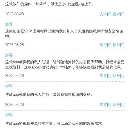
这款软件的操作非常简单，即使是小白也能快速上手。
2025-08-28
支持
[0]
反对
[0]
游客
这款加速器VPM应用程序已经为我们带来了无限的隐私保护和安全性保
护。
2025-08-28
支持
[0]
反对
[0]
游客
这款app就像我的私人助理，随时随地为我的办公提供帮助。我经常需要
查找资料，这款app的搜索功能非常强大，能够快速找到我需要的信息。
2025-08-28
支持
[0]
反对
[0]
游客
这款app就像我的私人导师，带领我探索知识的奥秘。
2025-08-28
支持
[0]
反对
[0]
游客
这款app的视频资源非常丰富，可以满足我不同的娱乐需求。