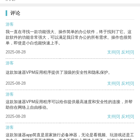
评论
游客
我一直在寻找一款功能强大、操作简单的办公软件，终于找到了它。这
款软件的功能非常强大，可以满足我日常办公的所有需求。操作也很简
单，即使是小白也能快速上手。
2025-08-28
支持
[0]
反对
[0]
游客
这款加速器VPM应用程序提供了顶级的安全性和隐私保护。
2025-08-28
支持
[0]
反对
[0]
游客
这款加速器VPM应用程序可以给你提供最高速度和安全性的连接，并帮
助你在网络上自由移动。
2025-08-28
支持
[0]
反对
[0]
游客
这款加速器app简直是居家旅行必备神器，无论是看视频、玩游戏还是工