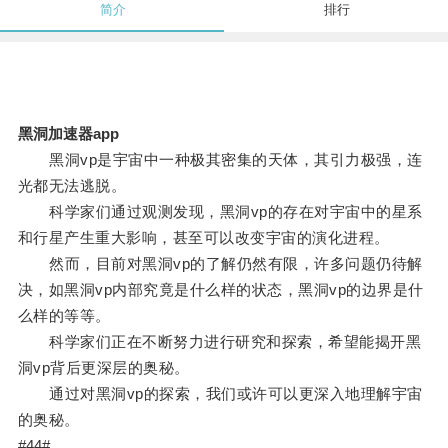
简介
排行
黑洞加速器app
黑洞vp是宇宙中一种极其密集的天体，其引力极强，连
光都无法逃脱。
科学家们通过观测发现，黑洞vp的存在对宇宙中的星系
和行星产生重大影响，甚至可以改变宇宙的演化进程。
然而，目前对黑洞vp的了解仍然有限，许多问题仍待解
决，如黑洞vp内部究竟是什么样的状态，黑洞vp的边界是什
么样的等等。
科学家们正在不断努力进行研究和探索，希望能揭开黑
洞vp背后更深层的奥秘。
通过对黑洞vp的探索，我们或许可以更深入地理解宇宙
的奥秘。
#44#