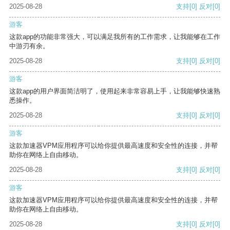
2025-08-28
支持
[0]
反对
[0]
游客
这款app的功能非常强大，可以满足我所有的工作需求，让我能够在工作
中游刃有余。
2025-08-28
支持
[0]
反对
[0]
游客
这款app的用户界面简洁明了，使用起来非常容易上手，让我能够快速熟
悉操作。
2025-08-28
支持
[0]
反对
[0]
游客
这款加速器VPM应用程序可以给你提供最高速度和安全性的连接，并帮
助你在网络上自由移动。
2025-08-28
支持
[0]
反对
[0]
游客
这款加速器VPM应用程序可以给你提供最高速度和安全性的连接，并帮
助你在网络上自由移动。
2025-08-28
支持
[0]
反对
[0]