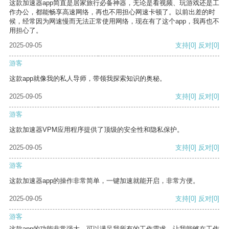
这款加速器app简直是居家旅行必备神器，无论是看视频、玩游戏还是工
作办公，都能畅享高速网络，再也不用担心网速卡顿了。以前出差的时
候，经常因为网速慢而无法正常使用网络，现在有了这个app，我再也不
用担心了。
2025-09-05
支持
[0]
反对
[0]
游客
这款app就像我的私人导师，带领我探索知识的奥秘。
2025-09-05
支持
[0]
反对
[0]
游客
这款加速器VPM应用程序提供了顶级的安全性和隐私保护。
2025-09-05
支持
[0]
反对
[0]
游客
这款加速器app的操作非常简单，一键加速就能开启，非常方便。
2025-09-05
支持
[0]
反对
[0]
游客
这款app的功能非常强大，可以满足我所有的工作需求，让我能够在工作