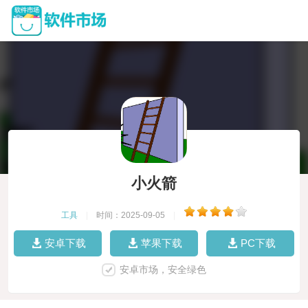
小火箭
工具
|
时间：2025-09-05
|
安卓下载
苹果下载
PC下载
安卓市场，安全绿色