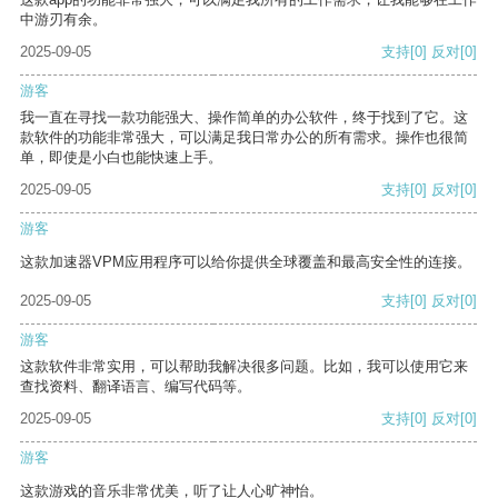
中游刃有余。
2025-09-05
支持
[0]
反对
[0]
游客
我一直在寻找一款功能强大、操作简单的办公软件，终于找到了它。这
款软件的功能非常强大，可以满足我日常办公的所有需求。操作也很简
单，即使是小白也能快速上手。
2025-09-05
支持
[0]
反对
[0]
游客
这款加速器VPM应用程序可以给你提供全球覆盖和最高安全性的连接。
2025-09-05
支持
[0]
反对
[0]
游客
这款软件非常实用，可以帮助我解决很多问题。比如，我可以使用它来
查找资料、翻译语言、编写代码等。
2025-09-05
支持
[0]
反对
[0]
游客
这款游戏的音乐非常优美，听了让人心旷神怡。