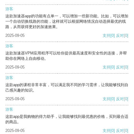
游客
这款加速器app的功能有点单一，可以增加一些新功能。比如，可以增加
一个自动切换线路的功能，这样就可以根据网络情况自动选择最优的线
路，从而获得更好的加速效果。
2025-09-05
支持
[0]
反对
[0]
游客
这款加速器VPM应用程序可以给你提供最高速度和安全性的连接，并帮
助你在网络上自由移动。
2025-09-05
支持
[0]
反对
[0]
游客
这款app的课程非常丰富，可以满足我不同的学习需求，让我能够找到自
己感兴趣的知识。
2025-09-05
支持
[0]
反对
[0]
游客
这款app是我购物的得力助手，让我能够找到最优惠的价格，买到最合适
的商品。
2025-09-05
支持
[0]
反对
[0]